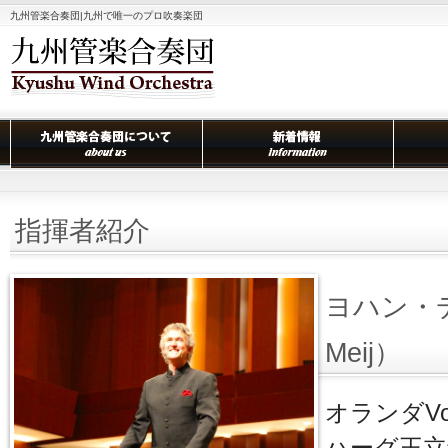
九州管楽合奏団|九州で唯一のプロ吹奏楽団
指揮者紹介
ヨハン・デ
Meij）
オランダVoo