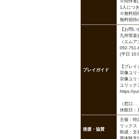
※同伴者
1人につ
※無料招
無料招待
【お問い
九州管楽
（エムア
092-751-
(平日 10:0
【プレイ
プレイガイド
宗像ユリ
宗像ユリッ
ユリック
https://y
（窓口……
休館日：
主催：特
リックス
後援・協賛
助成：文
賞体験支