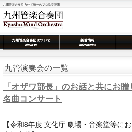
九州管楽合奏団|九州で唯一のプロ吹奏楽団
九管演奏会の一覧
「オザワ部長」のお話と共にお贈
名曲コンサート
【令和8年度 文化庁 劇場・音楽堂等に