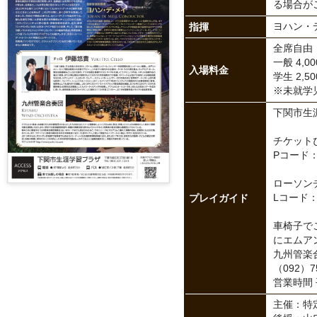
る場合が
指揮
ヨハン・
全席自由
一般 4,0
入場料金
学生 2,
※未就学
下関市生
チケット
Pコード：2
ローソン
プレイガイド
Lコード：
車椅子で
にエムア
九州管楽
（092）75
営業時間 
主催：特