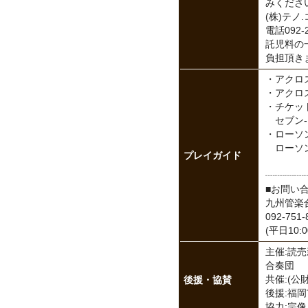
みくださ
(株)テノ
電話092-2
託児料の一
負担頂き
・アクロス
・アクロスWE
・チケット
セブン-
・ローソン
ローソン店
プレイガイド
┈┈┈┈
■お問い
九州管楽
092-751-
(平日10:0
主催:読売
合奏団
後援・協賛
共催:(公
後援:福岡
協力:宗