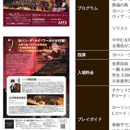
異端の鳥
プログラム
ヨハン・
ヴィア・
ソリスト
※やむを
る場合が
指揮
ヨハン・
全席自由
一般 4,0
入場料金
学生 2,
※未就学
チケット
Pコード：2
ローソン
Lコード：
プレイガイド
車椅子で