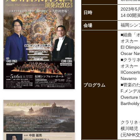
2023年5
日時
14:00開演
会場
福岡シン
■組曲「
オスカー
El Olimpo
Oscar Na
■クラリ
オスカー
IIConcert
Navarro
プログラム
■管楽のた
F.メン
Overture 
Bartholdy
クラリネ
横川晴児
(元NHK