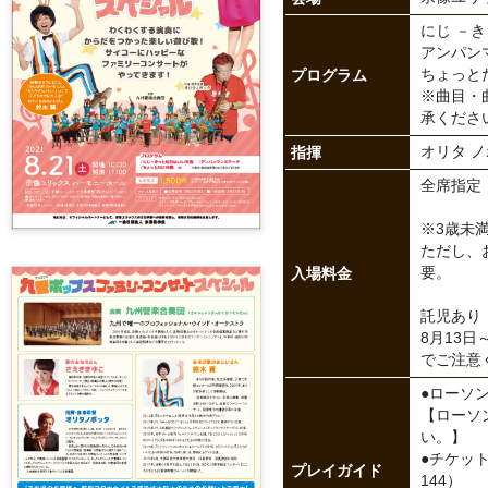
にじ －
アンパン
プログラム
ちょっと
※曲目・
承くださ
指揮
オリタ 
全席指定 
※3歳未
ただし、
入場料金
要。
託児あり（
8月13
でご注意
●ローソン
【ローソ
い。】
●チケットぴ
プレイガイド
144）