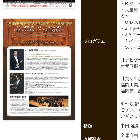
・R.ジ
・大栗裕
る〜
・O.レ
・J.B.
・J.A.
プログラム
・J.バー
・S.ラ
【ナビゲ
オザワ部
【賛助出
福岡工業
福岡第一
※やむを
ございま
ございま
指揮
中田 延亮
全席自由 
入場料金