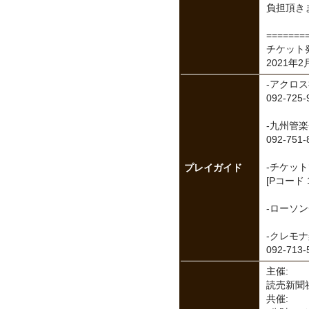
負担頂き
=======
チケット
2021年2
-アクロ
092-725-
-九州管
092-751
プレイガイド
-チケットぴ
[Pコード 1
-ローソンチ
-クレモ
092-713-
主催:
読売新聞
共催: