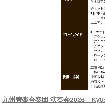
※未就学
チケット発売
■お問い
・九州管楽合
エムアンドエ
■チケッ
プレイガイド
・アクロス
・アクロスWE
・チケット
セブン-
・ローソン
ローソン店
主催:特
FUKUOK
後援・協賛
後援:福
助成:令
台芸術鑑
九州管楽合奏団 演奏会2026 Kyushu 