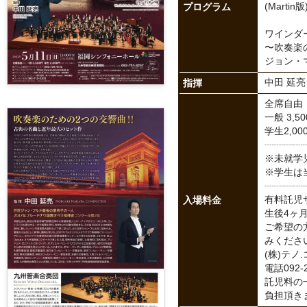
プログラム
(Marti
ワインダ
〜吹奏楽
ジョン・
指揮
中田 延亮
全席自由
一般 3,5
学生2,0
┈┈┈┈
※未就学
※学生は
┈┈┈┈
入場料金
有料託児
生後4ヶ
ご希望の
みくださ
(株)テノ
電話092-2
託児料の一
負担頂き