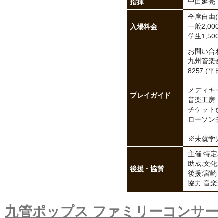
指揮
中田延亮
全席自由(
入場料金
一般2,00
学生1,5
お問い合
九州管楽合
8257 (平日
メディキッ
プレイガイド
音楽工房卜二
チケットぴあ
ローソンチケッ
※未就学
主催:特
助成:文化庁[
後援・協賛
後援:宮
協力:音
九管ポップス ファミリーコンサー