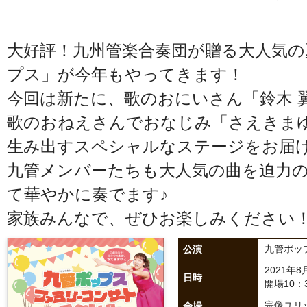
大好評！九州管楽合奏団が贈る大人気の
プス」が今年もやってきます！
今回は新たに、歌のおにいさん「鈴木 
歌のおねえさんでおなじみ「さえきま
生み出すスペシャルなステージをお届
九管メンバーたちも大人気の曲を迫力
て華やかに奏でます♪
家族みんなで、ぜひお楽しみください
公演
九管ポッ
2021年
日時
開場10：
会場
宗像ユリ