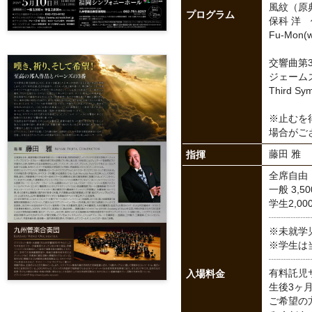
風紋（原
プログラム
保科 洋
Fu-Mon(wi
交響曲第3
ジェーム
Third Sy
※止むを
場合がご
指揮
藤田 雅
全席自由
一般 3,5
学生2,0
┈┈┈┈
※未就学
※学生は
┈┈┈┈
入場料金
有料託児
生後3ヶ
ご希望の