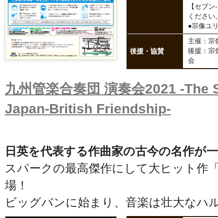
【セブン
ください
●宗像ユリッ
主催：宗
後援・協賛
後援：宗
会
九州管楽合奏団 演奏会2021 -The Spe
Japan-British Friendship-
日英を代表する作曲家の古今の名作が一
スパークの最高傑作にして大ヒット作
場！
ビッグバンに始まり、音楽は壮大なハ