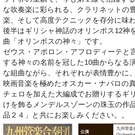
な吹奏楽に彩られる、クラリネットの
楽、そして高度テクニックを存分に味
後半はギリシャ神話のオリンポス12神
曲「オリンポスの神々」です。
ゼウス・アポロン・アフロディーテと
する神々の名前を冠した10曲からなる演
な組曲ながら、それぞれが表情豊かに
映画音楽を極めたオスカー・ナバロの
チェロを加えた大編成でお贈りするギ
けを飾るメンデルスゾーンの珠玉の作
品２４」と共にお楽しみください。。
九州管楽合奏
公演
Orchestr