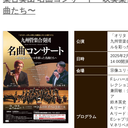
曲たち〜
「オリタ
公演
九州管楽
ルを彩っ
2025年
日時
14:00開演
会場
宗像ユリ
F.レハ
レクショ
兼田敏：
ア
鈴木英史
A.リー
A.リー
プログラム
Eシャプ
V.ネリ