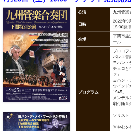
公演
九州管楽
2022年
日時
15:00開
下関市生
会場
ール
プロコフ
バレエ音
ヨハン・
チェロと
ァ」
ヨハン・
ウインド
プログラム
1945」
メンデル
劇付随音
ソリスト
※やむを