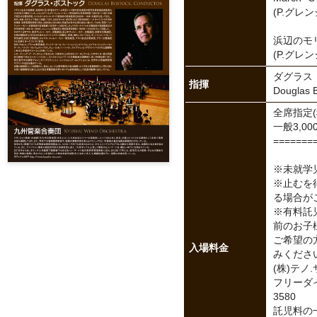
(P.グレ
浜辺のモリー
(P.グレ
ダグラス
指揮
Douglas 
全席指定(
一般3,00
=======
※未就学
※止むを
る場合が
※有料託
前のお子
ご希望の
入場料金
みくださ
(株)テノ
フリーダイヤ
3580
託児料の一