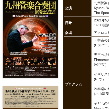
九州管楽合
公演
Kyushu W
The Speci
2021年
日時
14:00開
会場
アクロス
・宇宙の音楽／
(P.スパー
天空の祈り〜
Firmamen
(松下功)
イギリス民謡組
(R.ヴォ
プログラム
吹奏楽のため
(小山清茂
子どものマ
March "Ov