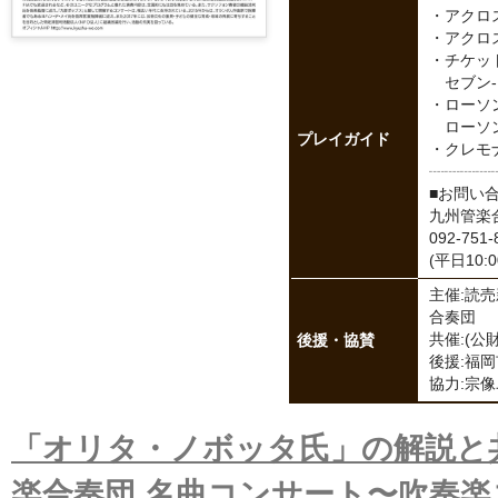
・アクロス
・アクロスWE
・チケット
セブン-
・ローソン
ローソン店
プレイガイド
・クレモナ楽
┈┈┈┈
■お問い
九州管楽
092-751-
(平日10:0
主催:読売
合奏団
後援・協賛
共催:(公
後援:福岡
協力:宗
「オリタ・ノボッタ氏」の解説と
楽合奏団 名曲コンサート〜吹奏