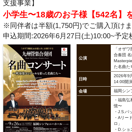
支援事業】
小学生〜18歳のお子様【542名】
※同伴者は半額(1,750円)でご購入頂け
申込期間:2026年6月27日(土)10:00~
「オザワ
合奏団 名曲
公演
Master
た名曲た
2026年
日時
14:00開演
会場
福岡シン
・福島弘
憶〜
・J.S.
・Aリー
ロ」
・D.シ