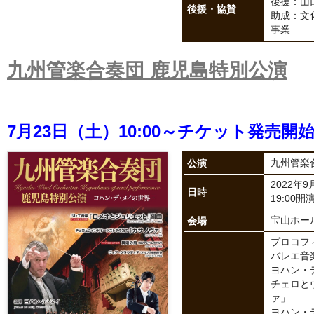
後援：山
後援・協賛
助成：文化庁
事業
九州管楽合奏団 鹿児島特別公演
7月23日（土）10:00～チケット発売開
公演
九州管楽
2022年
日時
19:00開
会場
宝山ホー
プロコフ
バレエ音
ヨハン・
チェロと
ァ」
ヨハン・