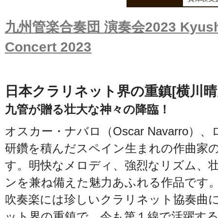
九州管楽合奏団 演奏会2023 Kyushu 
Concert 2023
日本クラリネット界の重鎮[横川晴
九管が贈る壮大な神々の降臨！
オスカー・ナバロ（Oscar Navarr
研鑽を積んだスペイン生まれの作曲家
す。明快なメロディ、強烈なリズム、
ンを兼ね備えた魅力あふれる作品です
吹奏楽には珍しいクラリネット協奏曲
ット界の重鎮で、今も第１線で活躍する