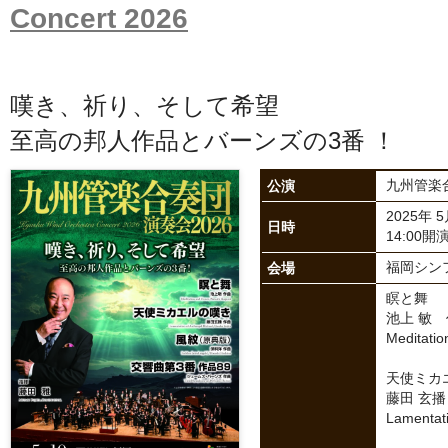
Concert 2026
嘆き、祈り、そして希望
至高の邦人作品とバーンズの3番 ！
公演
九州管楽合
2025年 
日時
14:00開演
会場
福岡シン
瞑と舞
池上 敏
Meditatio
天使ミカ
藤田 玄
Lamentati