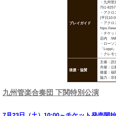
・九州管楽
751-8257
・アクロス
(平日10:0
プレイガイド
・アクロ
htps://www
・チケット
店内 /W
・ローソン
「Loppi
・クレモナ楽
主催：読
共催：公
後援・協賛
後援：福
協力：宗
九州管楽合奏団 下関特別公演
7月23日（土）10:00～チケット発売開