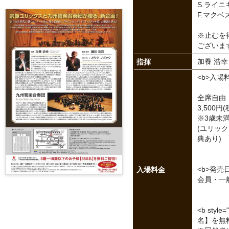
S.ライ
F.マクベ
※止むを
ございま
指揮
加養 浩
<b>入場料
全席自由
3,500円(
※3歳未
(ユリッ
典あり)
入場料金
<b>発売日
会員・一般
<b styl
名】を無料