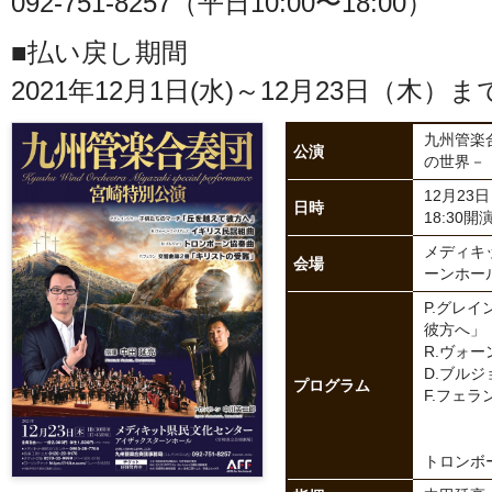
092-751-8257（平日10:00〜18:00）
■払い戻し期間
2021年12月1日(水)～12月23日（木）ま
九州管楽
公演
の世界－
12月23日
日時
18:30開演
メディキ
会場
ーンホール
P.グレ
彼方へ」
R.ヴォ
D.ブル
プログラム
F.フェ
トロンボ