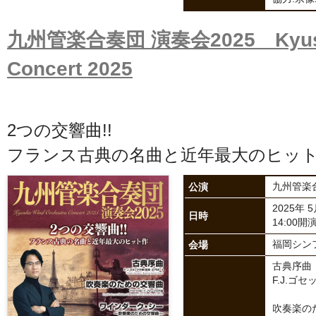
九州管楽合奏団 演奏会2025 Kyushu 
Concert 2025
2つの交響曲!!
フランス古典の名曲と近年最大のヒッ
公演
九州管楽合
2025年 
日時
14:00開演
会場
福岡シン
古典序曲
F.J.ゴ
吹奏楽の