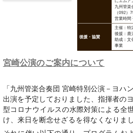
にエムア
九州管楽
（092）75
営業時間 
主催：特
後援：鹿
後援・協賛
助成：文化庁
事業
宮崎公演のご案内について
「九州管楽合奏団 宮崎特別公演－ヨハ
出演を予定しておりました、指揮者の
型コロナウイルスの水際対策による全
け、来日を断念せざるを得なくなりま