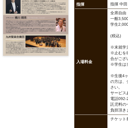
指揮
指揮 中田
全席自由
一般3,50
学生2,0
(税込)
※末就学
※止むを
合がござ
入場料金
※学生は
※生後4
の方は、
さい。
サービスあり
電話092-2
託児料の一
負担頂き
チケット発