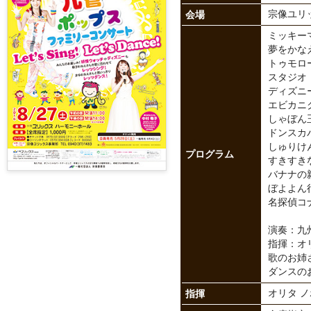
会場
宗像ユリ
ミッキー
夢をかな
トゥモロ
スタジオ
ディズニ
エビカニ
しゃぼん
ドンスカ
しゅりけ
プログラム
すきすき
バナナの
ぼよよん
名探偵コ
演奏：九
指揮：オ
歌のお姉
ダンスの
指揮
オリタ 