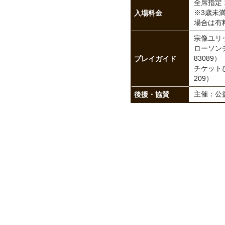
全席指定 1
入場料金
※3歳未
場合は有
宗像ユリック
ローソンチ
プレイガイド
83089）
チケットぴあ
209）
後援・協賛
主催：公